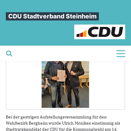
Sie sind hier
»
Aufstellungsversammlung Stadtrat - Nachnominierung
CDU Stadtverband Steinheim
Aufstellungsversammlung
Stadtrat
-
Nachnominierung
Toggl
Bei der gestrigen Aufstellungsversammlung für den
Wahlbezirk Bergheim wurde Ulrich Mönikes einstimmig als
Stadtratskandidat der CDU für die Kommunalwahl am 14.